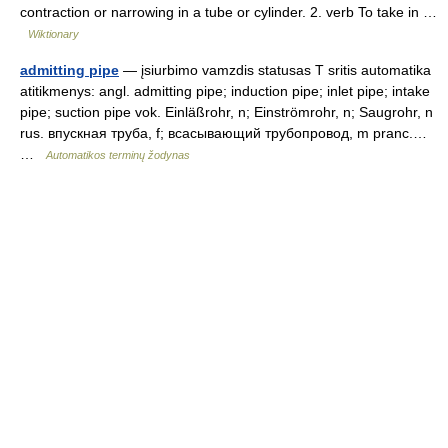
contraction or narrowing in a tube or cylinder. 2. verb To take in …
Wiktionary
admitting pipe
— įsiurbimo vamzdis statusas T sritis automatika
atitikmenys: angl. admitting pipe; induction pipe; inlet pipe; intake
pipe; suction pipe vok. Einläßrohr, n; Einströmrohr, n; Saugrohr, n
rus. впускная труба, f; всасывающий трубопровод, m pranc.…
…
Automatikos terminų žodynas