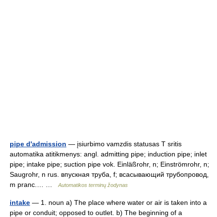
pipe d'admission
— įsiurbimo vamzdis statusas T sritis
automatika atitikmenys: angl. admitting pipe; induction pipe; inlet
pipe; intake pipe; suction pipe vok. Einläßrohr, n; Einströmrohr, n;
Saugrohr, n rus. впускная труба, f; всасывающий трубопровод,
m pranc.… …
Automatikos terminų žodynas
intake
— 1. noun a) The place where water or air is taken into a
pipe or conduit; opposed to outlet. b) The beginning of a