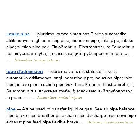
intake pipe
— įsiurbimo vamzdis statusas T sritis automatika
atitikmenys: angl. admitting pipe; induction pipe; inlet pipe; intake
pipe; suction pipe vok. Einläßrohr, n; Einströmrohr, n; Saugrohr, n
rus. впускная труба, f; всасывающий трубопровод, m pranc.…
…
Automatikos terminų žodynas
tube d'admission
— įsiurbimo vamzdis statusas T sritis
automatika atitikmenys: angl. admitting pipe; induction pipe; inlet
pipe; intake pipe; suction pipe vok. Einläßrohr, n; Einströmrohr, n;
Saugrohr, n rus. впускная труба, f; всасывающий трубопровод,
m pranc.… …
Automatikos terminų žodynas
pipe
— A tube used to transfer liquid or gas. See air pipe balance
pipe brake pipe breather pipe chain pipe discharge pipe downpipe
exhaust pipe feed pipe flexible brake …
Dictionary of automotive terms