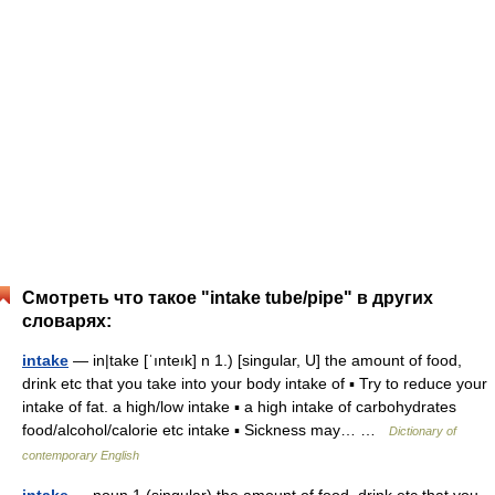
Смотреть что такое "intake tube/pipe" в других
словарях:
intake
— in|take [ˈınteık] n 1.) [singular, U] the amount of food,
drink etc that you take into your body intake of ▪ Try to reduce your
intake of fat. a high/low intake ▪ a high intake of carbohydrates
food/alcohol/calorie etc intake ▪ Sickness may… …
Dictionary of
contemporary English