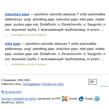
induction pipe
— įsiurbimo vamzdis statusas T sritis automatika
atitikmenys: angl. admitting pipe; induction pipe; inlet pipe; intake
pipe; suction pipe vok. Einläßrohr, n; Einströmrohr, n; Saugrohr, n
rus. впускная труба, f; всасывающий трубопровод, m pranc.…
…
Automatikos terminų žodynas
inlet pipe
— įsiurbimo vamzdis statusas T sritis automatika
atitikmenys: angl. admitting pipe; induction pipe; inlet pipe; intake
pipe; suction pipe vok. Einläßrohr, n; Einströmrohr, n; Saugrohr, n
rus. впускная труба, f; всасывающий трубопровод, m pranc.…
…
Automatikos terminų žodynas
© Академик, 2000-2026
18+
Обратная связь:
Техподдержка
,
Реклама на сайте
👣 Путешествия
Экспорт словарей на сайты
, сделанные на PHP,
Joomla,
Drupal,
WordPress, MODx.